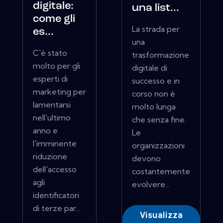
digitale:
una list...
come gli
La strada per
es...
una
C'è stato
trasformazione
molto per gli
digitale di
esperti di
successo e in
marketing per
corso non è
lamentarsi
molto lunga
nell'ultimo
che senza fine.
anno e
Le
l'imminente
organizzazioni
riduzione
devono
dell'accesso
costantemente
agli
evolvere...
identificatori
di terze par...
Visualizza