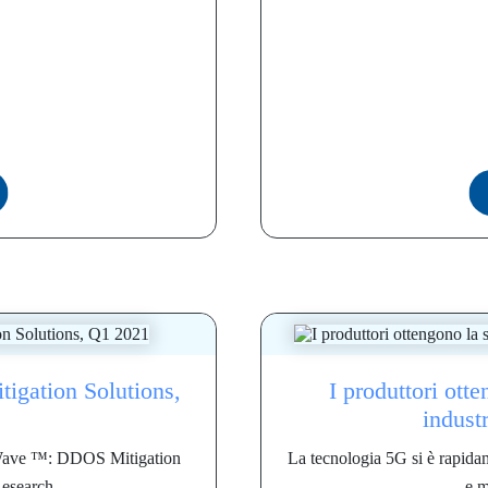
igation Solutions,
I produttori otte
industr
 Wave ™: DDOS Mitigation
La tecnologia 5G si è rapidam
esearch,...
e m