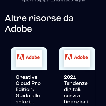
Tipa: Whitepaper Lunghezza: 8 pagine
Altre risorse da
Adobe
Creative
2021
Cloud Pro
Tendenze
Edition:
digitali:
Guida alle
servizi
soluzi...
finanziari