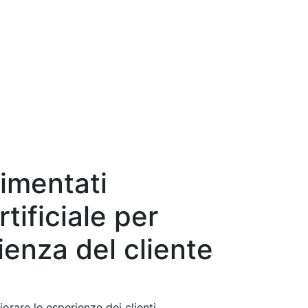
imentati
rtificiale per
ienza del cliente
iorare le esperienze dei clienti