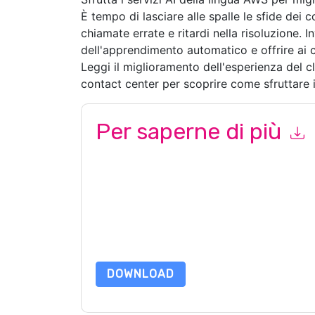
È tempo di lasciare alle spalle le sfide dei 
chiamate errate e ritardi nella risoluzione. I
dell'apprendimento automatico e offrire ai cl
Leggi il miglioramento dell'esperienza del 
contact center per scoprire come sfruttare i
Per saperne di più
Inviando questo modulo accetti
Amazon Web Se
al marketing o per telefono. Si può annullare l'is
Services: AWS
siti web e le comunicazioni sono so
Richiedendo questa risorsa accetti i nostri termini
nostro
Informativa sulla Privacy
.In caso di ulter
dataprotection@techpublishhub.com
DOWNLOAD