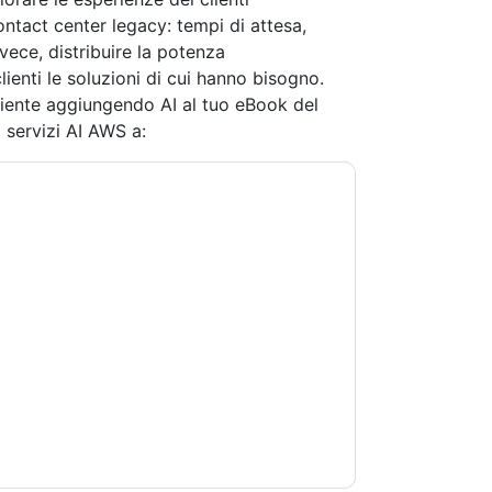
contact center legacy: tempi di attesa,
nvece, distribuire la potenza
ienti le soluzioni di cui hanno bisogno.
cliente aggiungendo AI al tuo eBook del
 servizi AI AWS a:
rvices: AWS
contattandoti con e-mail relative
crizione in qualsiasi momento.
Amazon Web
ggette alla loro Informativa sulla privacy.
 di utilizzo. Tutti i dati sono protetto dal
iori domande, inviare un'e-mail