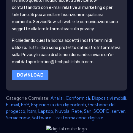
Inviando questo modulo accetti
ServiceNow
contattandoti con e-mail relative al marketing o per
telefono. Si può annullare l'iscrizione in qualsiasi
momento.
ServiceNow
siti web e le comunicazioni sono
soggette alla loro Informativa sulla privacy.
Richiedendo questa risorsa accetti i nostri termini di
utilizzo. Tutti i dati sono protetto dal nostro
Informativa
sulla Privacy
.In caso di ulteriori domande, inviare un'e-
mail dataprotection@techpublishhub.com
DOWNLOAD
Categorie Correlate:
Analisi
,
Conformità
,
Dispositivi mobili
,
E-mail
,
ERP
,
Esperienza dei dipendenti
,
Gestione del
progetto
,
Itsm
,
Laptop
,
Nuvola
,
Rete
,
San
,
SCOPO
,
server
,
Servicenow
,
Software
,
Trasformazione digitale