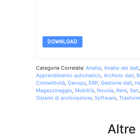
and Intel
siti web e le comunicazioni sono soggett
Richiedendo questa risorsa accetti i nostri termini
nostro
Informativa sulla Privacy
.In caso di ulter
dataprotection@techpublishhub.com
DOWNLOAD
Categorie Correlate:
Analisi
,
Analisi dei dati
Apprendimento automatico
,
Archivio dati
,
B
Connettività
,
Devops
,
ERP
,
Gestione dati
,
H
Magazzinaggio
,
Mobilità
,
Nuvola
,
Rete
,
San
Sistemi di archiviazione
,
Software
,
Trasform
Altre