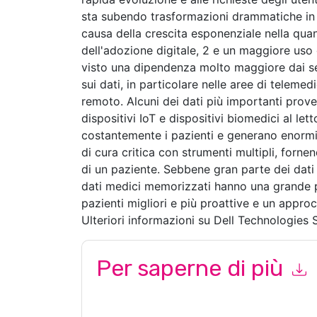
sta subendo trasformazioni drammatiche in 
causa della crescita esponenziale nella quan
dell'adozione digitale, 2 e un maggiore uso 
visto una dipendenza molto maggiore dai servi
sui dati, in particolare nelle aree di telem
remoto. Alcuni dei dati più importanti prove
dispositivi IoT e dispositivi biomedici al let
costantemente i pazienti e generano enormi q
di cura critica con strumenti multipli, forne
di un paziente. Sebbene gran parte dei dati g
dati medici memorizzati hanno una grande p
pazienti migliori e più proattive e un appro
Ulteriori informazioni su Dell Technologies 
Per saperne di più
Inviando questo modulo accetti
Dell Technologie
al marketing o per telefono. Si può annullare l'is