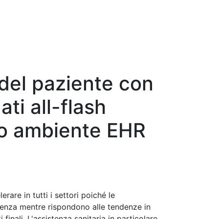
del paziente con
ati all-flash
tuo ambiente EHR
rare in tutti i settori poiché le
ienza mentre rispondono alle tendenze in
 finali. L'assistenza sanitaria in particolare