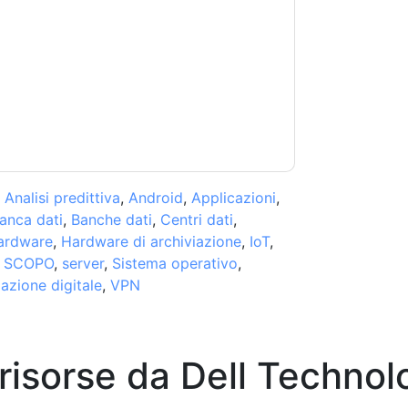
e alla loro Informativa sulla privacy.
 di utilizzo. Tutti i dati sono protetto dal
iori domande, inviare un'e-mail
,
Analisi predittiva
,
Android
,
Applicazioni
,
anca dati
,
Banche dati
,
Centri dati
,
ardware
,
Hardware di archiviazione
,
IoT
,
,
SCOPO
,
server
,
Sistema operativo
,
azione digitale
,
VPN
 risorse da
Dell Technolo