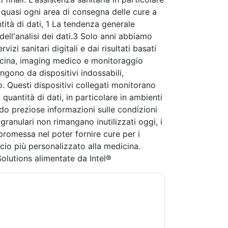
quasi ogni area di consegna delle cure a
tità di dati, 1 La tendenza generale
dell'analisi dei dati.3 Solo anni abbiamo
zi sanitari digitali e dai risultati basati
edicina, imaging medico e monitoraggio
ngono da dispositivi indossabili,
to. Questi dispositivi collegati monitorano
uantità di dati, in particolare in ambienti
ndo preziose informazioni sulle condizioni
ranulari non rimangano inutilizzati oggi, i
romessa nel poter fornire cure per i
ccio più personalizzato alla medicina.
Solutions alimentate da Intel®
s and Intel
contattandoti con e-mail relative
crizione in qualsiasi momento.
Dell Technologies