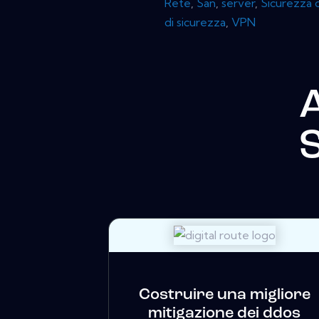
Rete
,
San
,
server
,
Sicurezza d
di sicurezza
,
VPN
A
Costruire una migliore
mitigazione dei ddos