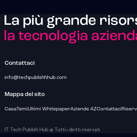
La più grande risor
la tecnologia aziend
Contattaci
info@techpublishhhub.com
Mappa del sito
Casa
Temi
Ultimi Whitepaper
Aziende AZ
Contattaci
Riserv
IT Tech Publish Hub © Tutti i diritti riservati.