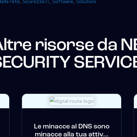
ella rete
,
Sicurezza IT
,
Software
,
Soluzioni
ltre risorse da
N
SECURITY SERVIC
Le minacce al DNS sono
minacce alla tua attiv...