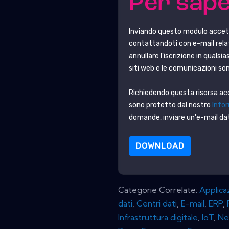
Per sape
Inviando questo modulo accet
contattandoti con e-mail relat
annullare l'iscrizione in quals
siti web e le comunicazioni son
Richiedendo questa risorsa accet
sono protetto dal nostro
Infor
domande, inviare un'e-mail 
DOWNLOAD
Categorie Correlate:
Applica
dati
,
Centri dati
,
E-mail
,
ERP
,
Infrastruttura digitale
,
IoT
,
Ne