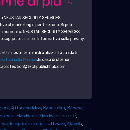
rne di più
ti
NEUSTAR SECURITY SERVICES
ive al marketing o per telefono. Si può
iasi momento.
NEUSTAR SECURITY SERVICES
o soggette alla loro Informativa sulla privacy.
ti i nostri termini di utilizzo. Tutti i dati
mativa sulla Privacy
.In caso di ulteriori
dataprotection@techpublishhub.com
zioni
,
Attacchi ddos
,
Banca dati
,
Banche
Firewall
,
Hardware
,
Hardware di rete
,
tworking definito dal software
,
Nuvola
,