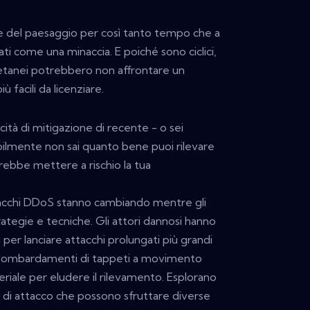
e del paesaggio per così tanto tempo che a
ti come una minaccia. E poiché sono ciclici,
oetanei potrebbero non affrontare un
ù facili da licenziare.
cità di mitigazione di recente - o sei
bilmente non sai quanto bene puoi rilevare
trebbe mettere a rischio la tua
ttacchi DDoS stanno cambiando mentre gli
tegie e tecniche. Gli attori dannosi hanno
per lanciare attacchi prolungati più grandi
 bombardamenti di tappeti a movimento
seriale per eludere il rilevamento. Esplorano
di attacco che possono sfruttare diverse