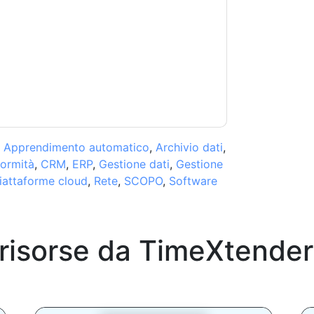
a sulla privacy.
 di utilizzo. Tutti i dati sono protetto dal
iori domande, inviare un'e-mail
,
Apprendimento automatico
,
Archivio dati
,
ormità
,
CRM
,
ERP
,
Gestione dati
,
Gestione
iattaforme cloud
,
Rete
,
SCOPO
,
Software
 risorse da
TimeXtender