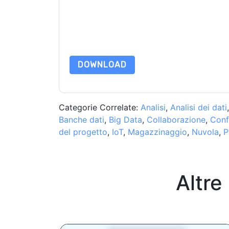
comunicazioni sono soggette alla loro Informativ
Richiedendo questa risorsa accetti i nostri termini
nostro
Informativa sulla Privacy
.In caso di ulter
dataprotection@techpublishhub.com
DOWNLOAD
Categorie Correlate:
Analisi
,
Analisi dei dati
Banche dati
,
Big Data
,
Collaborazione
,
Conf
del progetto
,
IoT
,
Magazzinaggio
,
Nuvola
,
P
Altre