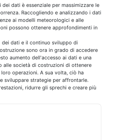
si dei dati è essenziale per massimizzare le
correnza. Raccogliendo e analizzando i dati
denze ai modelli meteorologici e alle
uzioni possono ottenere approfondimenti in
 dei dati e il continuo sviluppo di
i costruzione sono ora in grado di accedere
sto aumento dell'accesso ai dati e una
 alle società di costruzioni di ottenere
oro operazioni. A sua volta, ciò ha
e sviluppare strategie per affrontarle.
stazioni, ridurre gli sprechi e creare più
ntattandoti con e-mail relative al marketing o
lsiasi momento.
TimeXtender
siti web e le