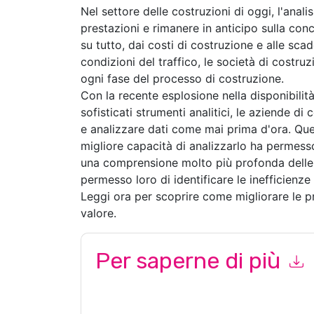
Nel settore delle costruzioni di oggi, l'anali
prestazioni e rimanere in anticipo sulla con
su tutto, dai costi di costruzione e alle sca
condizioni del traffico, le società di costr
ogni fase del processo di costruzione.
Con la recente esplosione nella disponibilità
sofisticati strumenti analitici, le aziende d
e analizzare dati come mai prima d'ora. Que
migliore capacità di analizzarlo ha permesso
una comprensione molto più profonda delle l
permesso loro di identificare le inefficienze 
Leggi ora per scoprire come migliorare le pre
valore.
Per saperne di più
Inviando questo modulo accetti
TimeXtender
co
per telefono. Si può annullare l'iscrizione in qua