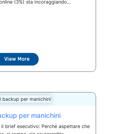
nline (3%) sta incoraggiando...
View More
ackup per manichini
il brief esecutivo: Perché aspettare che