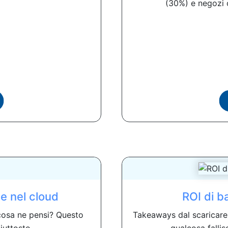
(30%) e negozi o
ze nel cloud
ROI di b
, cosa ne pensi? Questo
Takeaways dal scaricare 