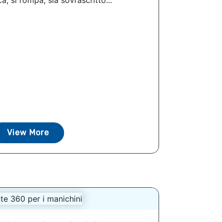
a, si rompa, sia sovrascritto...
View More