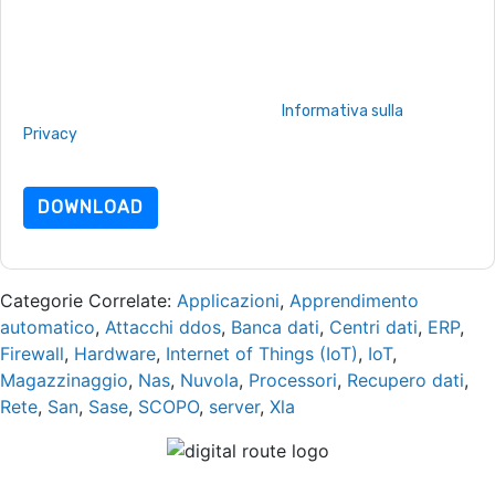
l'iscrizione in qualsiasi momento.
Fortinet
siti web e le
comunicazioni sono soggette alla loro Informativa sulla
privacy.
Richiedendo questa risorsa accetti i nostri termini di utilizzo.
Tutti i dati sono protetto dal nostro
Informativa sulla
Privacy
.In caso di ulteriori domande, inviare un'e-mail
dataprotection@techpublishhub.com
DOWNLOAD
Categorie Correlate:
Applicazioni
,
Apprendimento
automatico
,
Attacchi ddos
,
Banca dati
,
Centri dati
,
ERP
,
Firewall
,
Hardware
,
Internet of Things (IoT)
,
IoT
,
Magazzinaggio
,
Nas
,
Nuvola
,
Processori
,
Recupero dati
,
Rete
,
San
,
Sase
,
SCOPO
,
server
,
Xla