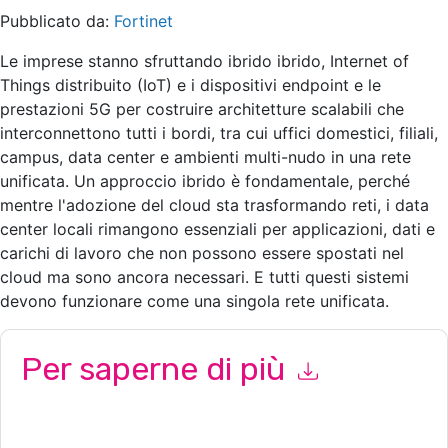
Pubblicato da:
Fortinet
Le imprese stanno sfruttando ibrido ibrido, Internet of
Things distribuito (IoT) e i dispositivi endpoint e le
prestazioni 5G per costruire architetture scalabili che
interconnettono tutti i bordi, tra cui uffici domestici, filiali,
campus, data center e ambienti multi-nudo in una rete
unificata. Un approccio ibrido è fondamentale, perché
mentre l'adozione del cloud sta trasformando reti, i data
center locali rimangono essenziali per applicazioni, dati e
carichi di lavoro che non possono essere spostati nel
cloud ma sono ancora necessari. E tutti questi sistemi
devono funzionare come una singola rete unificata.
Per saperne di più
Inviando questo modulo accetti
Fortinet
contattandoti con e-
mail relative al marketing o per telefono. Si può annullare