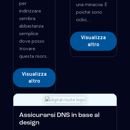
per
una minaccia. E
indirizzare
poiché sono
sembra
ciclici, ...
abbastanza
semplice:
Visualizza
dove posso
altro
trovare
questa risors...
Visualizza
altro
Assicurarsi DNS in base al
design