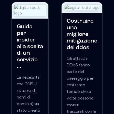
Costruire
Guida
una
per
migliore
insider
mitigazione
alla scelta
dei ddos
di un
Gli attacchi
servizio
DDoS fanno
...
parte del
La necessità
paesaggio per
che DNS (il
così tanto
sistema di
tempo che a
nomi di
volte possono
dominio) sia
essere
stato creato
trascurati come