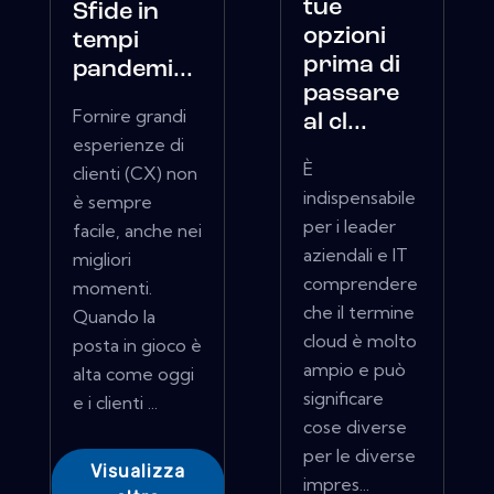
tue
Sfide in
opzioni
tempi
prima di
pandemi...
passare
Fornire grandi
al cl...
esperienze di
È
clienti (CX) non
indispensabile
è sempre
per i leader
facile, anche nei
aziendali e IT
migliori
comprendere
momenti.
che il termine
Quando la
cloud è molto
posta in gioco è
ampio e può
alta come oggi
significare
e i clienti ...
cose diverse
per le diverse
Visualizza
impres...