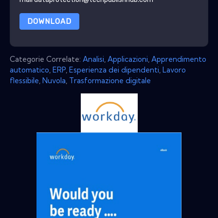
DOWNLOAD
Categorie Correlate:
Analisi
,
Applicazioni
,
Apprendimento
automatico
,
ERP
,
Esperienza dei dipendenti
,
Lavoro
flessibile
,
Nuvola
,
Trasformazione digitale