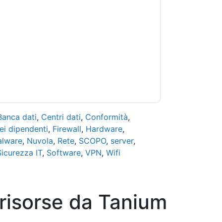
si momento.
Tanium
siti web e le comunicazioni
.
 di utilizzo. Tutti i dati sono protetto dal
iori domande, inviare un'e-mail
Banca dati
,
Centri dati
,
Conformità
,
ei dipendenti
,
Firewall
,
Hardware
,
lware
,
Nuvola
,
Rete
,
SCOPO
,
server
,
Sicurezza IT
,
Software
,
VPN
,
Wifi
 risorse da
Tanium