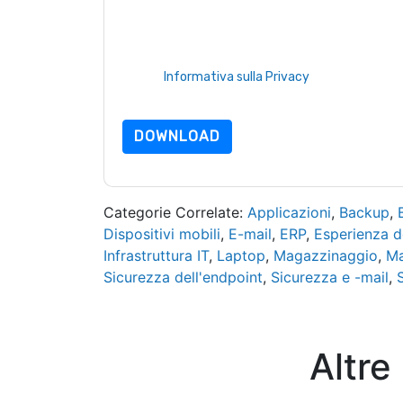
telefono. Si può annullare l'iscrizione in qualsia
sono soggette alla loro Informativa sulla privacy
Richiedendo questa risorsa accetti i nostri termini
nostro
Informativa sulla Privacy
.In caso di ulter
dataprotection@techpublishhub.com
DOWNLOAD
Categorie Correlate:
Applicazioni
,
Backup
,
Dispositivi mobili
,
E-mail
,
ERP
,
Esperienza d
Infrastruttura IT
,
Laptop
,
Magazzinaggio
,
Ma
Sicurezza dell'endpoint
,
Sicurezza e -mail
,
Altre