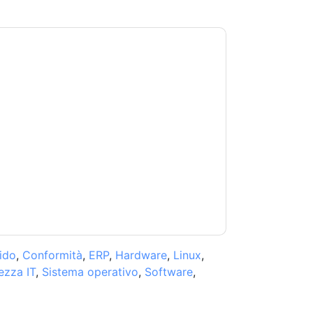
andoti con e-mail relative al marketing o per
si momento.
Red Hat
siti web e le comunicazioni
.
 di utilizzo. Tutti i dati sono protetto dal
iori domande, inviare un'e-mail
ido
,
Conformità
,
ERP
,
Hardware
,
Linux
,
ezza IT
,
Sistema operativo
,
Software
,