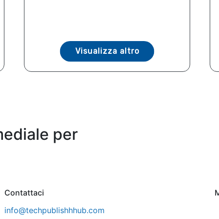
Visualizza altro
mediale per
Contattaci
M
info@techpublishhhub.com