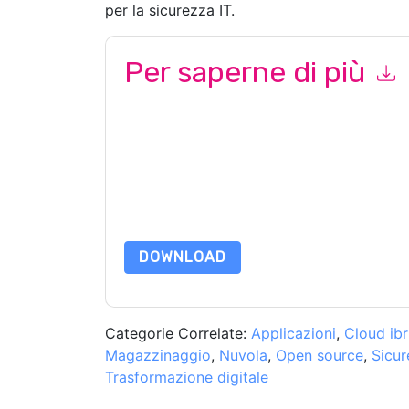
per la sicurezza IT.
Per saperne di più
Inviando questo modulo accetti
Red Hat
contatt
telefono. Si può annullare l'iscrizione in qualsia
sono soggette alla loro Informativa sulla privacy
Richiedendo questa risorsa accetti i nostri termini
nostro
Informativa sulla Privacy
.In caso di ulter
dataprotection@techpublishhub.com
DOWNLOAD
Categorie Correlate:
Applicazioni
,
Cloud ibr
Magazzinaggio
,
Nuvola
,
Open source
,
Sicur
Trasformazione digitale