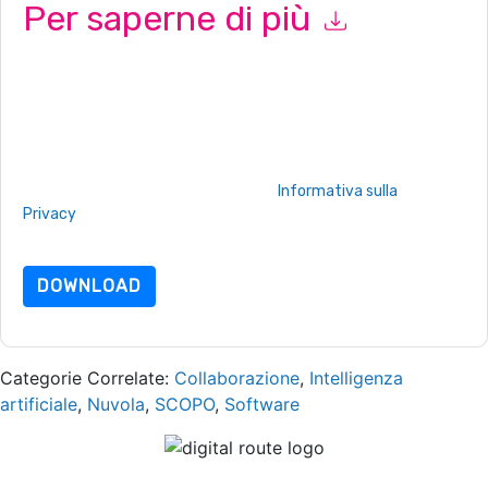
Per saperne di più
Inviando questo modulo accetti
UKG
contattandoti con e-mail
relative al marketing o per telefono. Si può annullare l'iscrizione
in qualsiasi momento.
UKG
siti web e le comunicazioni sono
soggette alla loro Informativa sulla privacy.
Richiedendo questa risorsa accetti i nostri termini di utilizzo.
Tutti i dati sono protetto dal nostro
Informativa sulla
Privacy
.In caso di ulteriori domande, inviare un'e-mail
dataprotection@techpublishhub.com
DOWNLOAD
Categorie Correlate:
Collaborazione
,
Intelligenza
artificiale
,
Nuvola
,
SCOPO
,
Software