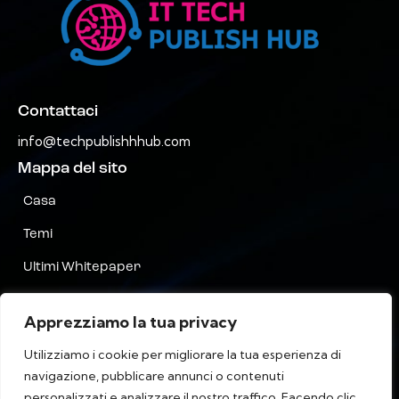
Contattaci
info@techpublishhhub.com
Mappa del sito
Casa
Temi
Ultimi Whitepaper
Aziende AZ
Apprezziamo la tua privacy
Contattaci
Utilizziamo i cookie per migliorare la tua esperienza di
Riservatezza
navigazione, pubblicare annunci o contenuti
personalizzati e analizzare il nostro traffico. Facendo clic