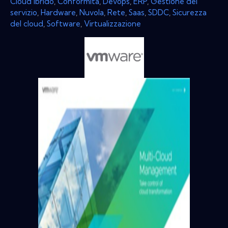
Cloud ibrido
,
Conformità
,
Devops
,
ERP
,
Gestione del
servizio
,
Hardware
,
Nuvola
,
Rete
,
Saas
,
SDDC
,
Sicurezza
del cloud
,
Software
,
Virtualizzazione