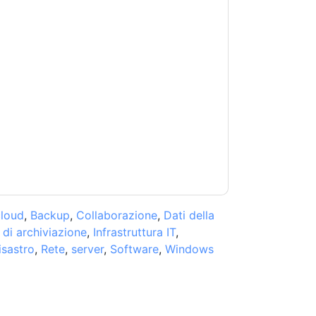
doti con e-mail relative al marketing o per
si momento.
Nasuni
siti web e le comunicazioni
.
 di utilizzo. Tutti i dati sono protetto dal
iori domande, inviare un'e-mail
cloud
,
Backup
,
Collaborazione
,
Dati della
di archiviazione
,
Infrastruttura IT
,
isastro
,
Rete
,
server
,
Software
,
Windows