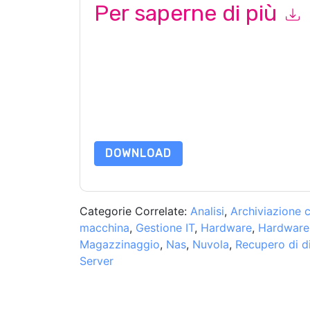
Per saperne di più
Inviando questo modulo accetti
Nasuni
contattan
telefono. Si può annullare l'iscrizione in qualsia
sono soggette alla loro Informativa sulla privacy
Richiedendo questa risorsa accetti i nostri termini
nostro
Informativa sulla Privacy
.In caso di ulter
dataprotection@techpublishhub.com
DOWNLOAD
Categorie Correlate:
Analisi
,
Archiviazione 
macchina
,
Gestione IT
,
Hardware
,
Hardware 
Magazzinaggio
,
Nas
,
Nuvola
,
Recupero di d
Server