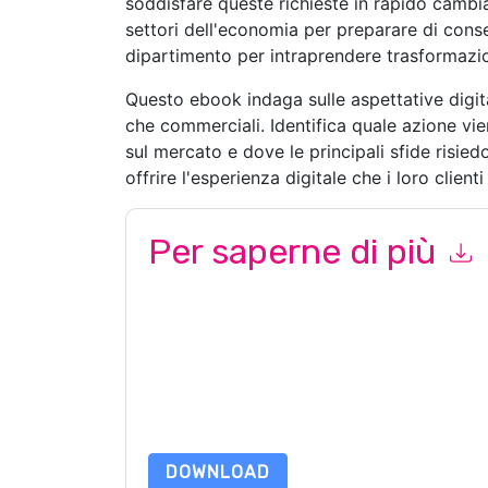
soddisfare queste richieste in rapido cambiam
settori dell'economia per preparare di con
dipartimento per intraprendere trasformazion
Questo ebook indaga sulle aspettative digit
che commerciali. Identifica quale azione vi
sul mercato e dove le principali sfide risie
offrire l'esperienza digitale che i loro client
Per saperne di più
Inviando questo modulo accetti
DocuSign
contat
telefono. Si può annullare l'iscrizione in qualsia
comunicazioni sono soggette alla loro Informativ
Richiedendo questa risorsa accetti i nostri termini
nostro
Informativa sulla Privacy
.In caso di ulter
dataprotection@techpublishhub.com
DOWNLOAD