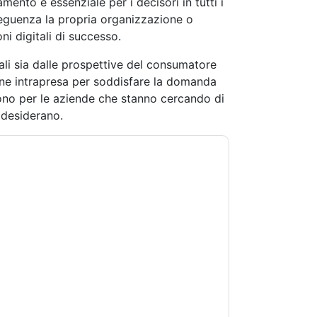
ento è essenziale per i decisori in tutti i
seguenza la propria organizzazione o
i digitali di successo.
ali sia dalle prospettive del consumatore
ene intrapresa per soddisfare la domanda
dono per le aziende che stanno cercando di
i desiderano.
tandoti con e-mail relative al marketing o per
si momento.
DocuSign
siti web e le
a sulla privacy.
 di utilizzo. Tutti i dati sono protetto dal
iori domande, inviare un'e-mail