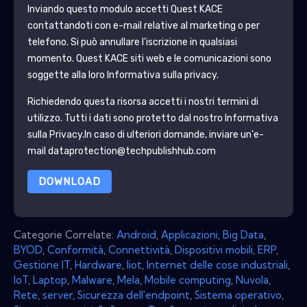
Inviando questo modulo accetti
Quest KACE
contattandoti con e-mail relative al marketing o per
telefono. Si può annullare l'iscrizione in qualsiasi
momento.
Quest KACE
siti web e le comunicazioni sono
soggette alla loro Informativa sulla privacy.
Richiedendo questa risorsa accetti i nostri termini di
utilizzo. Tutti i dati sono protetto dal nostro
Informativa
sulla Privacy
.In caso di ulteriori domande, inviare un'e-
mail dataprotection@techpublishhub.com
DOWNLOAD
Categorie Correlate:
Android
,
Applicazioni
,
Big Data
,
BYOD
,
Conformità
,
Connettività
,
Dispositivi mobili
,
ERP
,
Gestione IT
,
Hardware
,
Iiot
,
Internet delle cose industriali
,
IoT
,
Laptop
,
Malware
,
Mela
,
Mobile computing
,
Nuvola
,
Rete
,
server
,
Sicurezza dell'endpoint
,
Sistema operativo
,