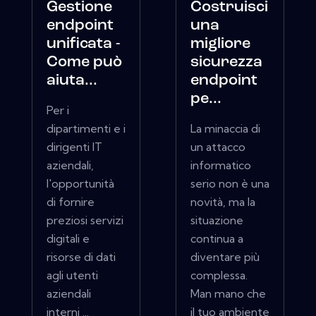
Gestione
Costruisci
endpoint
una
unificata -
migliore
Come può
sicurezza
aiuta...
endpoint
pe...
Per i
dipartimenti e i
La minaccia di
dirigenti IT
un attacco
aziendali,
informatico
l'opportunità
serio non è una
di fornire
novità, ma la
preziosi servizi
situazione
digitali e
continua a
risorse di dati
diventare più
agli utenti
complessa.
aziendali
Man mano che
interni ...
il tuo ambiente