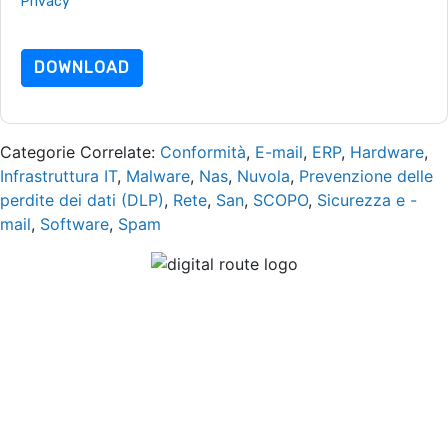
Privacy
.In caso di ulteriori domande, inviare un'e-mail
dataprotection@techpublishhub.com
DOWNLOAD
Categorie Correlate:
Conformità
,
E-mail
,
ERP
,
Hardware
,
Infrastruttura IT
,
Malware
,
Nas
,
Nuvola
,
Prevenzione delle
perdite dei dati (DLP)
,
Rete
,
San
,
SCOPO
,
Sicurezza e -
mail
,
Software
,
Spam