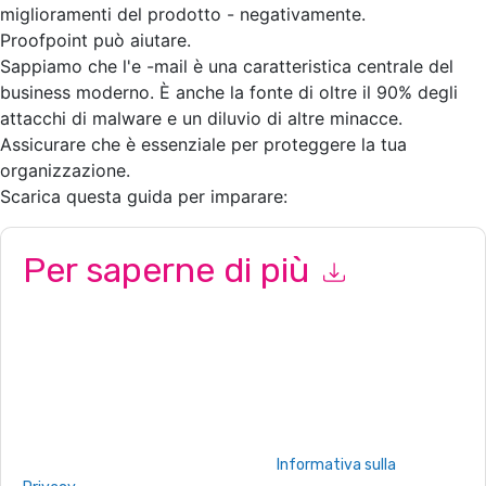
miglioramenti del prodotto - negativamente.
Proofpoint può aiutare.
Sappiamo che l'e -mail è una caratteristica centrale del
business moderno. È anche la fonte di oltre il 90% degli
attacchi di malware e un diluvio di altre minacce.
Assicurare che è essenziale per proteggere la tua
organizzazione.
Scarica questa guida per imparare:
Per saperne di più
Inviando questo modulo accetti
Proofpoint
contattandoti con
e-mail relative al marketing o per telefono. Si può annullare
l'iscrizione in qualsiasi momento.
Proofpoint
siti web e le
comunicazioni sono soggette alla loro Informativa sulla
privacy.
Richiedendo questa risorsa accetti i nostri termini di utilizzo.
Tutti i dati sono protetto dal nostro
Informativa sulla