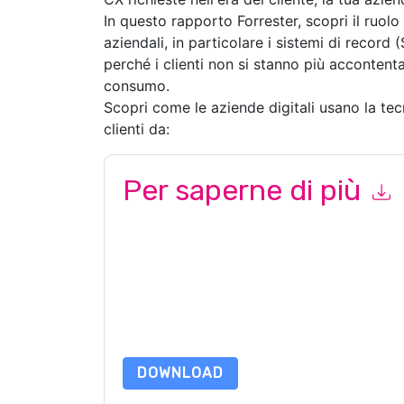
In questo rapporto Forrester, scopri il ruol
aziendali, in particolare i sistemi di record
perché i clienti non si stanno più accontenta
consumo.
Scopri come le aziende digitali usano la tec
clienti da:
Per saperne di più
Inviando questo modulo accetti
IBM
contattandot
telefono. Si può annullare l'iscrizione in qualsia
soggette alla loro Informativa sulla privacy.
Richiedendo questa risorsa accetti i nostri termini
nostro
Informativa sulla Privacy
.In caso di ulter
dataprotection@techpublishhub.com
DOWNLOAD