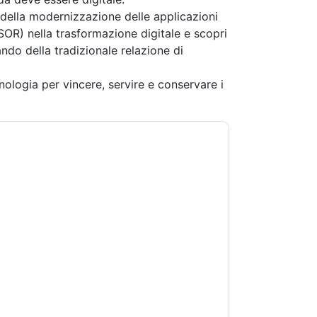
o della modernizzazione delle applicazioni
 (SOR) nella trasformazione digitale e scopri
ndo della tradizionale relazione di
nologia per vincere, servire e conservare i
i con e-mail relative al marketing o per
si momento.
IBM
siti web e le comunicazioni sono
 di utilizzo. Tutti i dati sono protetto dal
iori domande, inviare un'e-mail