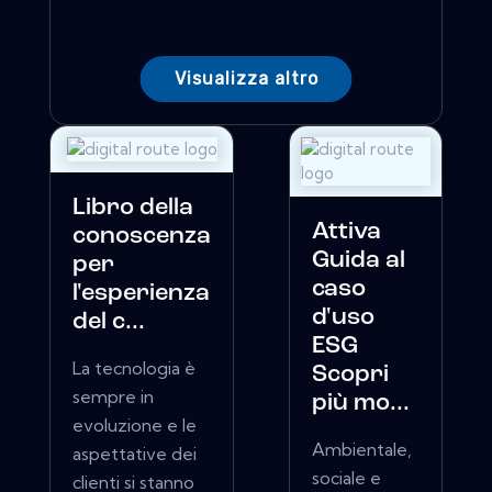
Visualizza altro
Libro della
Attiva
conoscenza
Guida al
per
caso
l'esperienza
d'uso
del c...
ESG
La tecnologia è
Scopri
sempre in
più mo...
evoluzione e le
Ambientale,
aspettative dei
sociale e
clienti si stanno