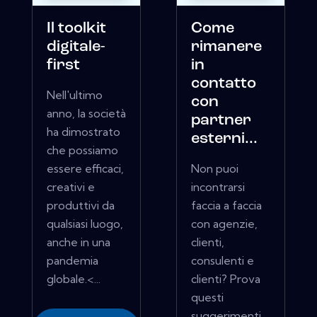
Il toolkit
Come
digitale-
rimanere
first
in
contatto
Nell'ultimo
con
anno, la società
partner
ha dimostrato
esterni...
che possiamo
essere efficaci,
Non puoi
creativi e
incontrarsi
produttivi da
faccia a faccia
qualsiasi luogo,
con agenzie,
anche in una
clienti,
pandemia
consulenti e
globale.<...
clienti? Prova
questi
suggerimenti