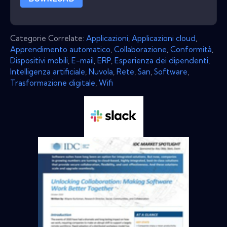
Categorie Correlate:
Applicazioni
,
Applicazioni cloud
,
Apprendimento automatico
,
Collaborazione
,
Conformità
,
Dispositivi mobili
,
E-mail
,
ERP
,
Esperienza dei dipendenti
,
Intelligenza artificiale
,
Nuvola
,
Rete
,
San
,
Software
,
Trasformazione digitale
,
Wifi