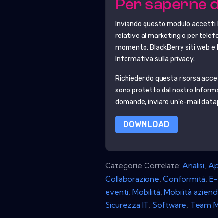
Per saperne d
Inviando questo modulo accetti
relative al marketing o per telefon
momento.
BlackBerry
siti web e
Informativa sulla privacy.
Richiedendo questa risorsa accetti 
sono protetto dal nostro
Informa
domande, inviare un'e-mail da
DOWNLOAD
Categorie Correlate:
Analisi
,
Ap
Collaborazione
,
Conformità
,
E-
eventi
,
Mobilità
,
Mobilità aziend
Sicurezza IT
,
Software
,
Team M