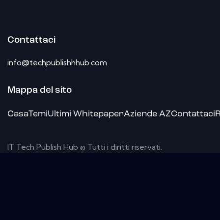
Contattaci
info@techpublishhhub.com
Mappa del sito
Casa
Temi
Ultimi Whitepaper
Aziende AZ
Contattaci
R
IT Tech Publish Hub © Tutti i diritti riservati.