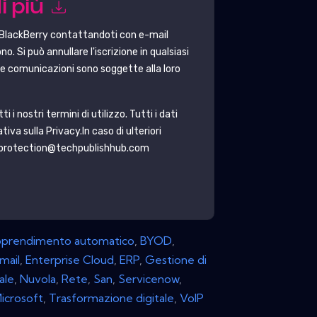
i più
BlackBerry
contattandoti con e-mail
o. Si può annullare l'iscrizione in qualsiasi
 le comunicazioni sono soggette alla loro
i nostri termini di utilizzo. Tutti i dati
tiva sulla Privacy
.In caso di ulteriori
taprotection@techpublishhub.com
prendimento automatico
,
BYOD
,
mail
,
Enterprise Cloud
,
ERP
,
Gestione di
ale
,
Nuvola
,
Rete
,
San
,
Servicenow
,
icrosoft
,
Trasformazione digitale
,
VoIP