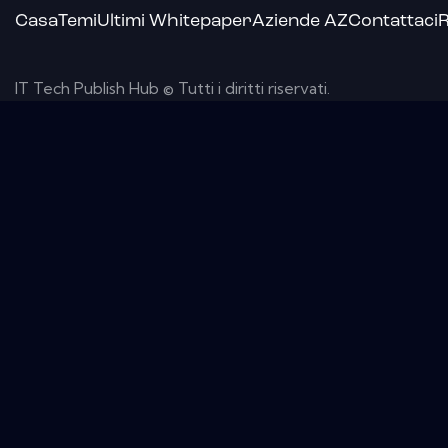
Casa
Temi
Ultimi Whitepaper
Aziende AZ
Contattaci
R
IT Tech Publish Hub © Tutti i diritti riservati.