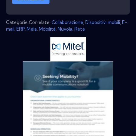
Categorie Correlate:
Collaborazione
,
Dispositivi mobili
,
E-
mail
,
ERP
,
Mela
,
Mobilità
,
Nuvola
,
Rete