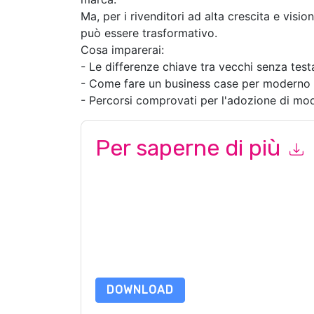
Ma, per i rivenditori ad alta crescita e vis
può essere trasformativo.
Cosa imparerai:
- Le differenze chiave tra vecchi senza tes
- Come fare un business case per moderno 
- Percorsi comprovati per l'adozione di mod
Per saperne di più
Inviando questo modulo accetti
Algolia
contattan
telefono. Si può annullare l'iscrizione in qualsia
sono soggette alla loro Informativa sulla privacy
Richiedendo questa risorsa accetti i nostri termini
nostro
Informativa sulla Privacy
.In caso di ulter
dataprotection@techpublishhub.com
DOWNLOAD