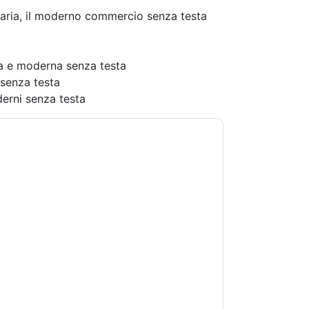
ionaria, il moderno commercio senza testa
ta e moderna senza testa
senza testa
erni senza testa
doti con e-mail relative al marketing o per
si momento.
Algolia
siti web e le comunicazioni
.
 di utilizzo. Tutti i dati sono protetto dal
iori domande, inviare un'e-mail