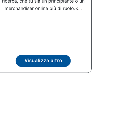
ricerca, che tu sia un principiante o un
merchandiser online più di ruolo.<...
Visualizza altro