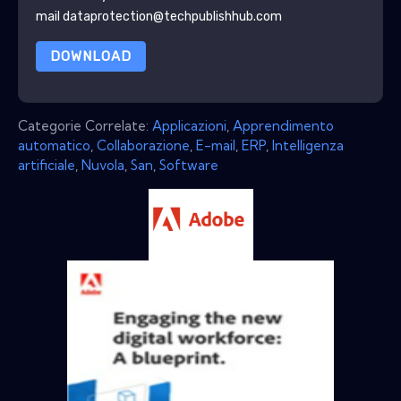
mail dataprotection@techpublishhub.com
DOWNLOAD
Categorie Correlate:
Applicazioni
,
Apprendimento
automatico
,
Collaborazione
,
E-mail
,
ERP
,
Intelligenza
artificiale
,
Nuvola
,
San
,
Software