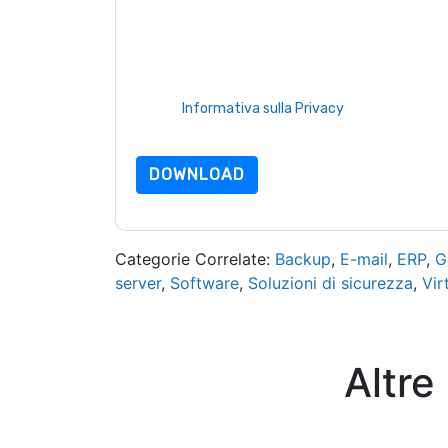
Inviando questo modulo accetti
Comodo
contatt
telefono. Si può annullare l'iscrizione in qualsia
sono soggette alla loro Informativa sulla privacy
Richiedendo questa risorsa accetti i nostri termini
nostro
Informativa sulla Privacy
.In caso di ulter
dataprotection@techpublishhub.com
DOWNLOAD
Categorie Correlate:
Backup
,
E-mail
,
ERP
,
G
server
,
Software
,
Soluzioni di sicurezza
,
Vir
Altre