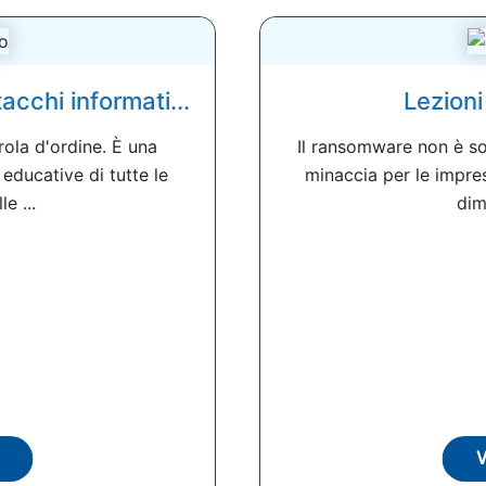
acchi informati...
Lezioni 
rola d'ordine. È una
Il ransomware non è sol
 educative di tutte le
minaccia per le imprese
e ...
dim
V