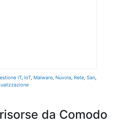
andoti con e-mail relative al marketing o per
si momento.
Comodo
siti web e le comunicazioni
.
 di utilizzo. Tutti i dati sono protetto dal
iori domande, inviare un'e-mail
estione IT
,
IoT
,
Malware
,
Nuvola
,
Rete
,
San
,
tualizzazione
 risorse da
Comodo