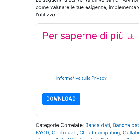
come valutare le tue esigenze, implementar
l'utilizzo.
Per saperne di più
Inviando questo modulo accetti
One Identity
con
per telefono. Si può annullare l'iscrizione in qua
comunicazioni sono soggette alla loro Informativ
Richiedendo questa risorsa accetti i nostri termini
nostro
Informativa sulla Privacy
.In caso di ulter
dataprotection@techpublishhub.com
DOWNLOAD
Categorie Correlate:
Banca dati
,
Banche dat
BYOD
,
Centri dati
,
Cloud computing
,
Collab