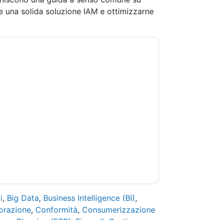
e una solida soluzione IAM e ottimizzarne
tattandoti con e-mail relative al marketing o
lsiasi momento.
One Identity
siti web e le
a sulla privacy.
 di utilizzo. Tutti i dati sono protetto dal
iori domande, inviare un'e-mail
i
,
Big Data
,
Business Intelligence (BI)
,
orazione
,
Conformità
,
Consumerizzazione