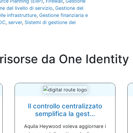
urce Planning (ERP)
,
Firewall
,
Gestione
e del livello di servizio
,
Gestione del
le infrastrutture
,
Gestione finanziaria e
DC
,
server
,
Sistemi di gestione dei
 risorse da
One Identity
Il controllo centralizzato
semplifica la gest...
Aquila Heywood voleva aggiornare i