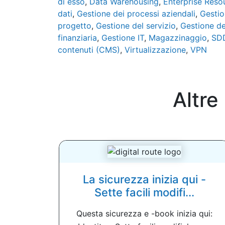
di esso
,
Data Warehousing
,
Enterprise Reso
dati
,
Gestione dei processi aziendali
,
Gestion
progetto
,
Gestione del servizio
,
Gestione del
finanziaria
,
Gestione IT
,
Magazzinaggio
,
SD
contenuti (CMS)
,
Virtualizzazione
,
VPN
Altre
La sicurezza inizia qui -
Sette facili modifi...
Questa sicurezza e -book inizia qui: