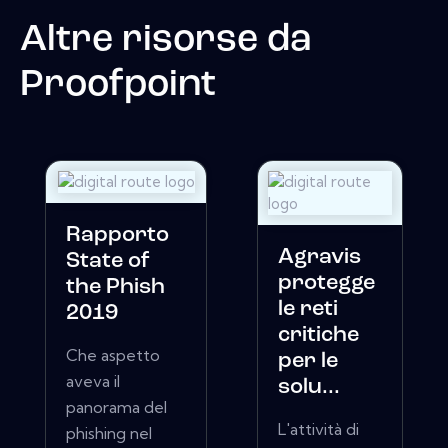
Altre risorse da
Proofpoint
Rapporto
Agravis
State of
protegge
the Phish
le reti
2019
critiche
Che aspetto
per le
aveva il
solu...
panorama del
L'attività di
phishing nel