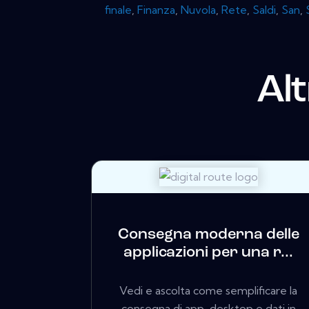
finale
,
Finanza
,
Nuvola
,
Rete
,
Saldi
,
San
,
Al
Consegna moderna delle
applicazioni per una r...
Vedi e ascolta come semplificare la
consegna di app, desktop e dati in