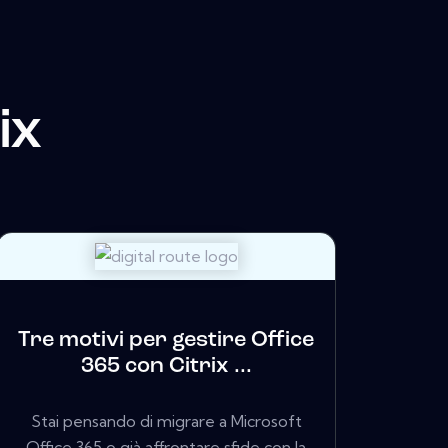
ix
Tre motivi per gestire Office
365 con Citrix ...
Stai pensando di migrare a Microsoft
Office 365 o già affrontare sfide con la