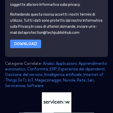
soggette alla loro Informativa sulla privacy.
Richiedendo questa risorsa accetti i nostri termini di
utilizzo. Tutti i dati sono protetto dal nostro
Informativa
sulla Privacy
.In caso di ulteriori domande, inviare un'e-
mail dataprotection@techpublishhub.com
DOWNLOAD
Categorie Correlate:
Analisi
,
Applicazioni
,
Apprendimento
automatico
,
Conformità
,
ERP
,
Esperienza dei dipendenti
,
Gestione del servizio
,
Intelligenza artificiale
,
Internet of
Things (IoT)
,
IoT
,
Magazzinaggio
,
Nuvola
,
Rete
,
San
,
Servicenow
,
Software