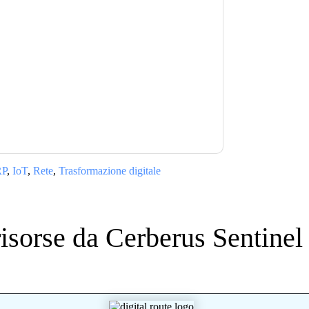
el
contattandoti con e-mail relative al
izione in qualsiasi momento.
Cerberus Sentinel
ro Informativa sulla privacy.
 di utilizzo. Tutti i dati sono protetto dal
iori domande, inviare un'e-mail
RP
,
IoT
,
Rete
,
Trasformazione digitale
risorse da
Cerberus Sentinel