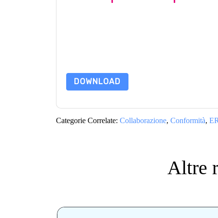
Inviando questo modulo accetti
Cerberus Sentin
marketing o per telefono. Si può annullare l'iscr
siti web e le comunicazioni sono soggette alla lo
Richiedendo questa risorsa accetti i nostri termini
nostro
Informativa sulla Privacy
.In caso di ulter
dataprotection@techpublishhub.com
DOWNLOAD
Categorie Correlate:
Collaborazione
,
Conformità
,
E
Altre 