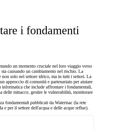
ntare i fondamenti
rontando un momento cruciale nel loro viaggio verso
e sta causando un cambiamento nel rischio. La
n solo nel settore idrico, ma in tutti i settori. La
 un approccio di comunità e partenariato per aiutare
za informatica che include affrontare i fondamentali,
za delle minacce, gestire le vulnerabilità, monitorare
zza fondamentali pubblicati da Waterisac (la rete
a e per il settore dell'acqua e delle acque reflue).