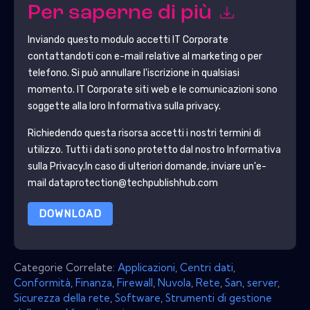
Per saperne di più
Inviando questo modulo accetti
IT Corporate
contattandoti con e-mail relative al marketing o per
telefono. Si può annullare l'iscrizione in qualsiasi
momento.
IT Corporate
siti web e le comunicazioni sono
soggette alla loro Informativa sulla privacy.
Richiedendo questa risorsa accetti i nostri termini di
utilizzo. Tutti i dati sono protetto dal nostro
Informativa
sulla Privacy
.In caso di ulteriori domande, inviare un'e-
mail dataprotection@techpublishhub.com
DOWNLOAD
Categorie Correlate:
Applicazioni
,
Centri dati
,
Conformità
,
Finanza
,
Firewall
,
Nuvola
,
Rete
,
San
,
server
,
Sicurezza della rete
,
Software
,
Strumenti di gestione