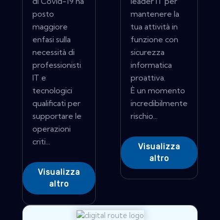
di Covid-19 ha
leader IT per
posto
mantenere la
maggiore
tua attività in
enfasi sulla
funzione con
necessità di
sicurezza
professionisti
informatica
IT e
proattiva.
tecnologici
È un momento
qualificati per
incredibilmente
supportare le
rischio...
operazioni
criti...
Visualizza
altro
Visualizza
altro