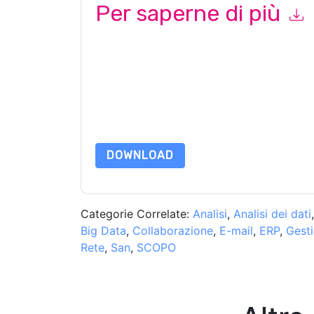
Per saperne di più
Inviando questo modulo accetti
Amazon Web Se
al marketing o per telefono. Si può annullare l'is
Services: AWS
siti web e le comunicazioni sono so
Richiedendo questa risorsa accetti i nostri termini
nostro
Informativa sulla Privacy
.In caso di ulter
dataprotection@techpublishhub.com
DOWNLOAD
Categorie Correlate:
Analisi
,
Analisi dei dati
Big Data
,
Collaborazione
,
E-mail
,
ERP
,
Gesti
Rete
,
San
,
SCOPO