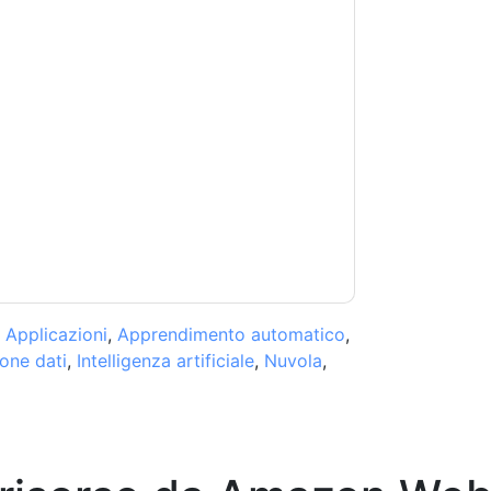
rvices: AWS
contattandoti con e-mail relative
crizione in qualsiasi momento.
Amazon Web
ggette alla loro Informativa sulla privacy.
 di utilizzo. Tutti i dati sono protetto dal
iori domande, inviare un'e-mail
,
Applicazioni
,
Apprendimento automatico
,
one dati
,
Intelligenza artificiale
,
Nuvola
,