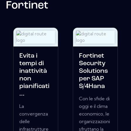
Fortinet
Evita i
Fortinet
tempi di
Security
inattività
Solutions
non
per SAP
pianificati
S/4Hana
...
Con le sfide di
La
oggi e il clima
convergenza
economico, le
delle
organizzazioni
infrastrutture
sfruttano la