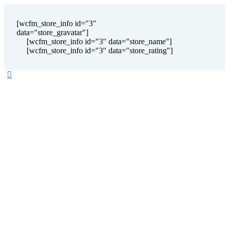
[wcfm_store_info id="3"
data="store_gravatar"]
[wcfm_store_info id="3" data="store_name"]
[wcfm_store_info id="3" data="store_rating"]